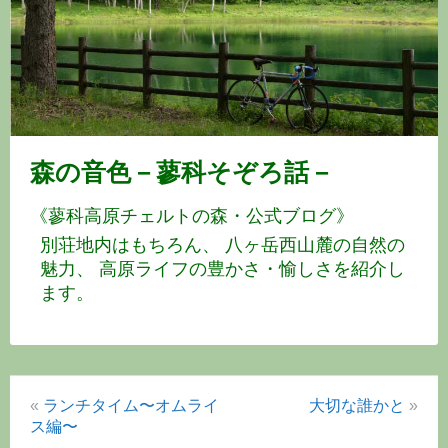
鹿
島
蓼
科
森の音色－蓼科そぞろ話－
高
《蓼科高原チェルトの森・公式ブログ》
原
「チ
ェ
ル
«
ランチタイム〜オムライ
大切な誰かと
»
ト
ス編〜