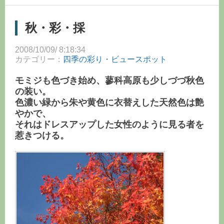
の
秋・彩・採
森」
コ
2008/10/09/ 8:18:34
ン
カテゴリー：
四季の彩り・ビュースポット
テ
モミジも色づき始め、蓼科高原も少しづづ秋色
ン
ツ
の装い。
へ
色濃い緑から朱や黄色に衣替えした天然色は艶
ス
やかで、
キ
それはドレスアップした女性のように見る者を
ッ
惹きつける。
プ