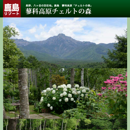
長
野、
八
ヶ
岳
の
別
荘
地。