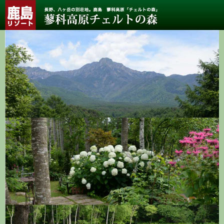
長
野、
八
ヶ
岳
の
別
荘
地。