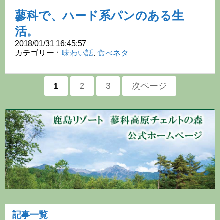
蓼科で、ハード系パンのある生
活。
2018/01/31 16:45:57
カテゴリー：
味わい話
,
食べネタ
ペ
ペ
1
ペ
2
ペ
3
次ページ
ー
ー
ー
ー
ジ:
ジ:
ジ:
ジ
送
り
記事一覧