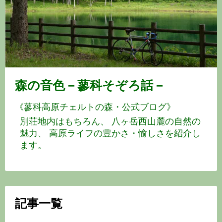
鹿
島
蓼
科
森の音色－蓼科そぞろ話－
高
《蓼科高原チェルトの森・公式ブログ》
原
「チ
ェ
ル
記事一覧
ト